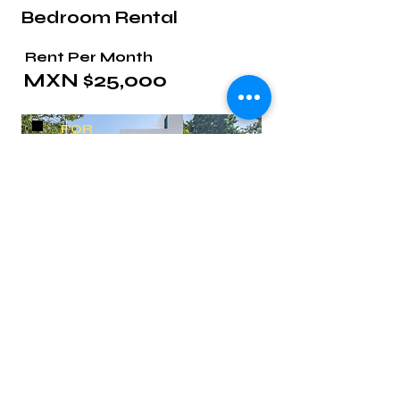
Bedroom Rental
Rent Per Month
MXN $25,000
FOR
RENT
Puerto Morelos
Carr. Federal Cancun Playa del
Carmen, Joaquín Zetina Gasca,
77580 Puerto Morelos, Q.R., Mexico