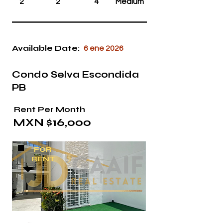
2
2
4
Medium
Available Date:
6 ene 2026
Condo Selva Escondida
PB
Rent Per Month
MXN $16,000
FOR
RENT