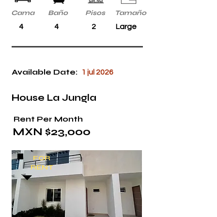
Cama
Baño
Pisos
Tamaño
4
4
2
Large
Available Date:
1 jul 2026
House La Jungla
Rent Per Month
MXN $23,000
FOR
RENT