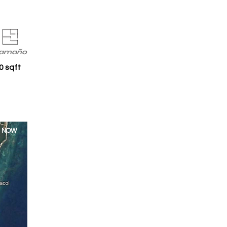
amaño
0 sqft
E NOW