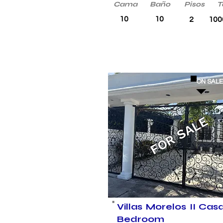
Cama
Baño
Pisos
T
10
10
2
100
ON SAL
FOR SALE
Villas Morelos II Casa
Bedroom