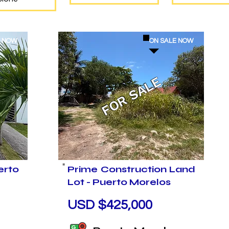
E NOW
ON SALE NOW
FOR SALE
rto
Prime Construction Land
Lot - Puerto Morelos
USD $425,000