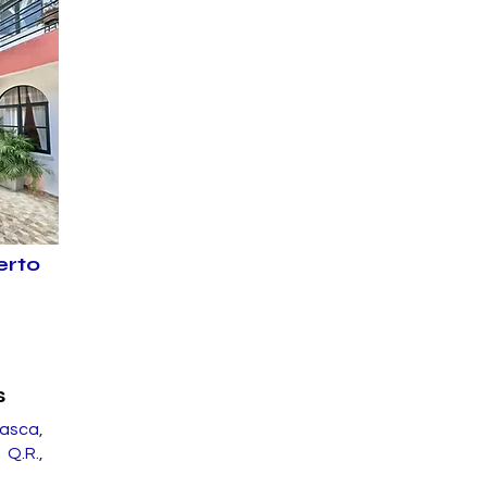
erto
s
asca,
Q.R.,