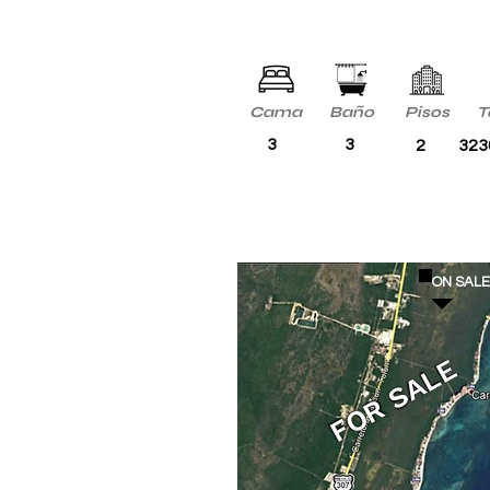
Cama
Baño
Pisos
T
3
3
2
323
ON SAL
FOR SALE