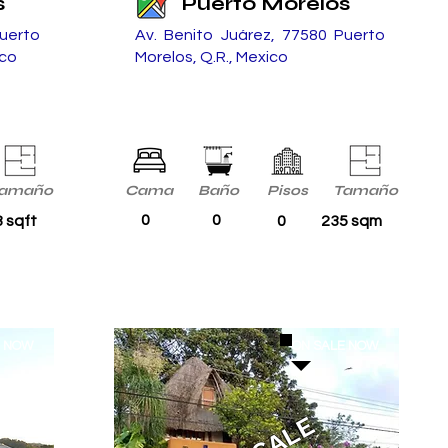
s
Puerto Morelos
uerto
Av. Benito Juárez, 77580 Puerto
ico
Morelos, Q.R., Mexico
amaño
Cama
Baño
Pisos
Tamaño
0
0
 sqft
0
235 sqm
E NOW
ON SALE NOW