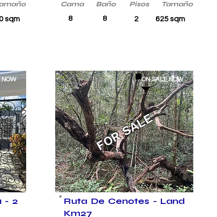
amaño
Cama
Baño
Pisos
Tamaño
8
8
0 sqm
2
625 sqm
E NOW
ON SALE NOW
FOR SALE
 - 2
Ruta De Cenotes - Land
Km27