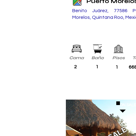
Puerto Morelo
Benito Juárez, 77586 P
Morelos, Quintana Roo, Mex
Cama
Baño
Pisos
T
2
1
1
668
ON SAL