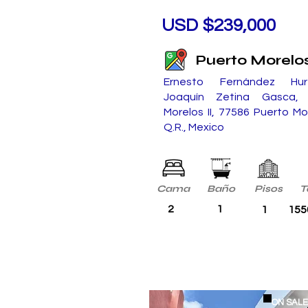
USD $239,000
Puerto Morelo
Ernesto Fernández Hur
Joaquín Zetina Gasca, V
Morelos II, 77586 Puerto Mo
Q.R., Mexico
Cama
Baño
Pisos
T
2
1
1
155
ON SAL