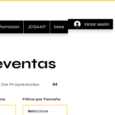
Iniciar sesión
nformacion
JD'GAAIF
More
eventas
 De Propiedades
64
cio
Filtrar por Tamaño