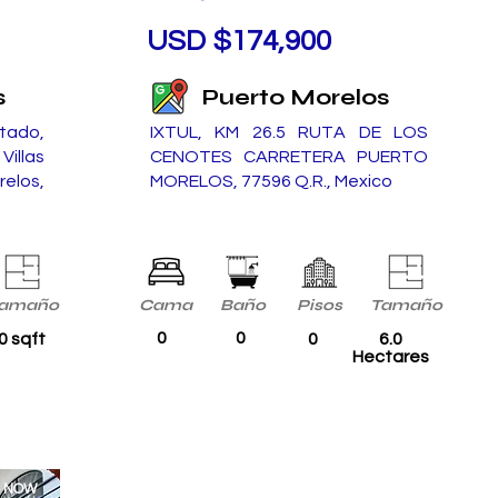
USD $174,900
s
Puerto Morelos
tado,
IXTUL, KM 26.5 RUTA DE LOS
illas
CENOTES CARRETERA PUERTO
relos,
MORELOS, 77596 Q.R., Mexico
amaño
Cama
Baño
Pisos
Tamaño
0
0
0 sqft
0
6.0
Hectares
E NOW