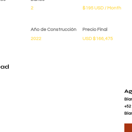
2
$195 USD / Month
Año de Construcción
Precio Final
2022
USD $166,475
dad
Ag
Bla
+52
Bla