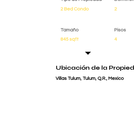
2 Bed Condo
2
Tamaño
Pisos
845 sqft
4
Ubicación de la Propie
Villas Tulum, Tulum, Q.R., Mexico