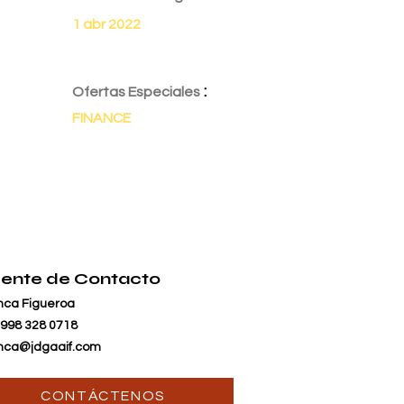
1 abr 2022
:
Ofertas Especiales
FINANCE
ente de Contacto
nca Figueroa
 998 328 0718
nca@jdgaaif.com
CONTÁCTENOS