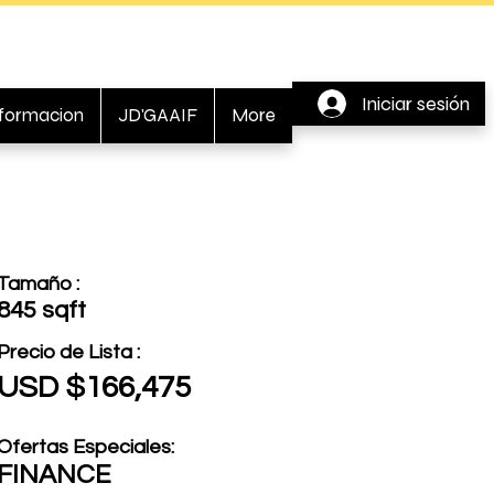
Iniciar sesión
nformacion
JD'GAAIF
More
Tamaño :
845 sqft
Precio de Lista :
USD $166,475
Ofertas Especiales:
FINANCE