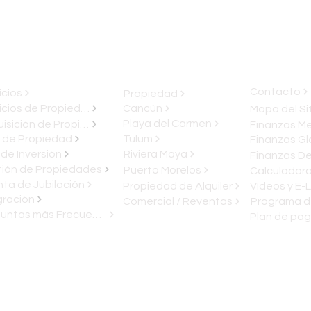
Contacto
icios
Propiedad
Servicios de Propiedad
Cancún
Mapa del Si
Playa del Carmen
Adquisición de Propiedad
 de Propiedad
Tulum
Finanzas Gl
 de Inversión
Riviera Maya
ión de Propiedades
Puerto Morelos
ta de Jubilación
Propiedad de Alquiler
Vídeos y E-L
gración
Comercial / Reventas
Programa d
Preguntas más Frecuentes