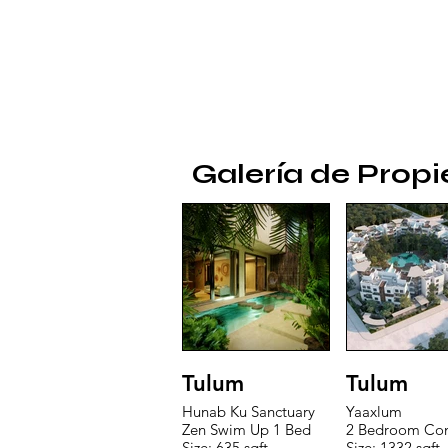
Galería de Prop
Tulum
Tulum
Hunab Ku Sanctuary
Yaaxlum
Zen Swim Up 1 Bed
2 Bedroom Co
Size: 635 sqft
Size: 1332 sqft