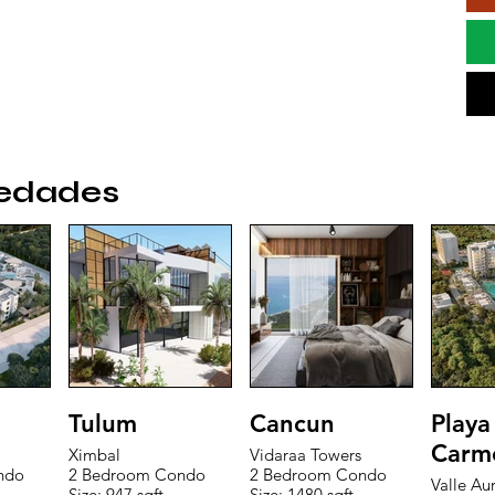
iedades
Tulum
Cancun
Playa
Carm
Ximbal
Vidaraa Towers
ndo
2 Bedroom Condo
2 Bedroom Condo
Valle Au
Size: 947 sqft
Size: 1480 sqft