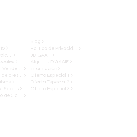
Blog
tio
Política de Privacidad
Finanzas Mexicanas
JD'GAAIF
obales
Alquiler JD'GAAIF
Finanzas Del Vendedor
Información
Calculadora de préstamo
Oferta Especial 1
ibros
Oferta Especial 2
e Socios
Oferta Especial 3
Plan de pago de 5 años