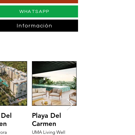
WHATSAPP
Información
 Del
Playa Del
Riviera Maya
T
en
Carmen
The Peninsula
T
2 Bedroom Penthouse
1
rora
UMA Living Well
Size: 2709 sqft
Si