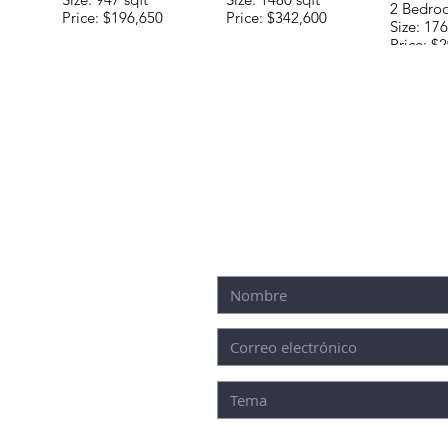
2 Bedro
Price: $196,650
Price: $342,600
Size: 176
Price: $
TRO EQUIPO
FORMULARIO DE
 O ENVÍENOS
CONTACTO:
ICO
 ROO, 77580