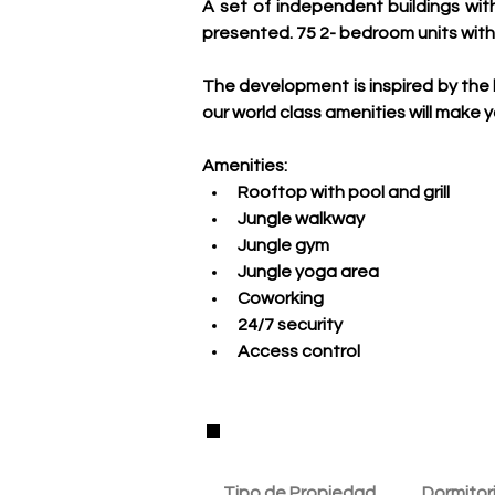
A set of independent buildings with
presented. 75 2- bedroom units with
The development is inspired by the l
our world class amenities will make y
Amenities:
Rooftop with pool and grill
Jungle walkway
Jungle gym
Jungle yoga area
Coworking
24/7 security
Access control
Detalles de la Propie
Tipo de Propiedad
Dormitor