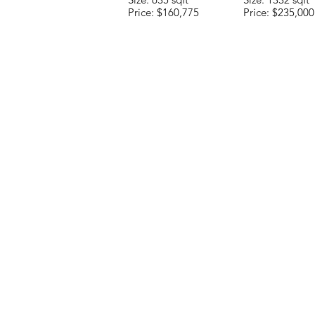
Price: $160,775
Price: $235,000
CONTACTE CON NUES
DE VENTAS LLÁMENOS
UN CORREO ELECTRÓN
DIRECCIÓN:
Avenida Joaquin Zetina Gazca
SM-18 MZ-10 L-1-04 LOCAL 48
PUERTO MORELOS, QUINTANA
Teléfono:
+52 998 328 0718
Email:
jdgaaif@gmail.com
Email:
info@jdgaaif.com