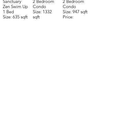
Sanctuary
2 Bedroom
2 Bedroom
Zen Swim Up
Condo
Condo
1 Bed
Size: 1332
Size: 947 sqft
Size: 635 sqft
sqft
Price:
Price:
Price:
$196,650
$160,775
$235,000
CONTACTE CON NUESTRO
EQUIPO DE VENTAS LLÁMENOS
O ENVÍENOS UN CORREO
ELECTRÓNICO
Teléfono:
+52 998 328 0718
Email:
jdgaaif@gmail.com
Email:
info@jdgaaif.com
DIRECCIÓN:
Avenida Joaquin Zetina Gazca
SM-18 MZ-10 L-1-04 LOCAL 48
PUERTO MORELOS, QUINTANA ROO,
77580