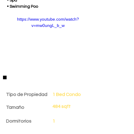
 • Spa
 • Swimming Poo
https://www.youtube.com/watch?
v=mw0ungL_b_w
Detalles de la Propiedad
Tipo de Propiedad
1 Bed Condo
484 sqft
Tamaño
Dormitorios
1