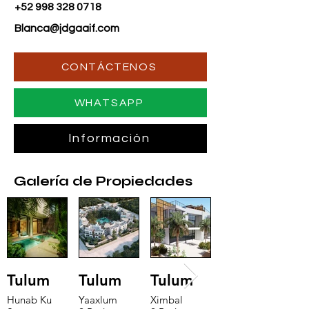
+52 998 328 0718
Blanca@jdgaaif.com
CONTÁCTENOS
WHATSAPP
Información
Galería de Propiedades
Tulum
Tulum
Tulum
Hunab Ku
Yaaxlum
Ximbal