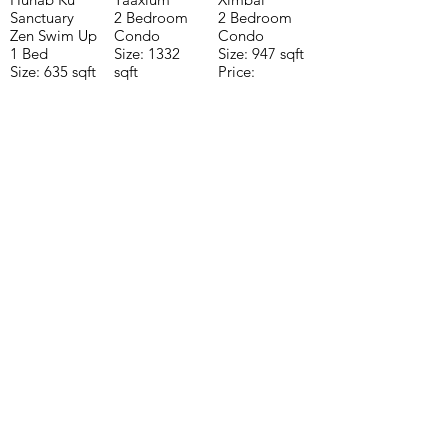
Sanctuary
2 Bedroom
2 Bedroom
Zen Swim Up
Condo
Condo
1 Bed
Size: 1332
Size: 947 sqft
Size: 635 sqft
sqft
Price:
Price:
Price:
$196,650
$160,775
$235,000
CONTACTE CON NUESTRO
EQUIPO DE VENTAS LLÁMENOS
O ENVÍENOS UN CORREO
ELECTRÓNICO
Teléfono:
+52 998 328 0718
Email:
jdgaaif@gmail.com
Email:
info@jdgaaif.com
DIRECCIÓN:
Avenida Joaquin Zetina Gazca
SM-18 MZ-10 L-1-04 LOCAL 48
PUERTO MORELOS, QUINTANA ROO,
77580