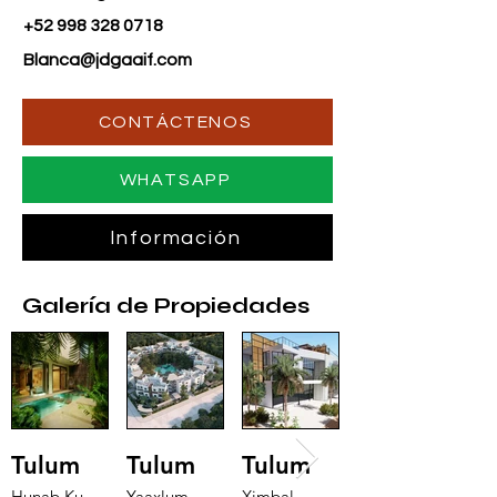
+52 998 328 0718
Blanca@jdgaaif.com
CONTÁCTENOS
WHATSAPP
Información
Galería de Propiedades
Tulum
Tulum
Tulum
Hunab Ku
Yaaxlum
Ximbal