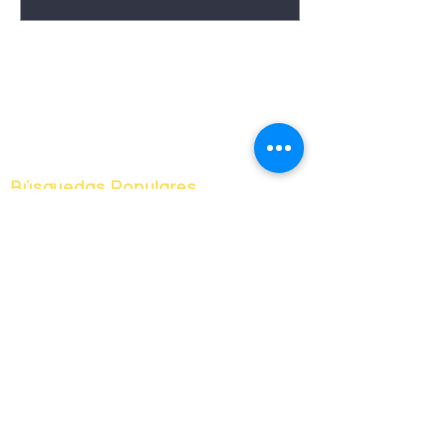
ENVIAR
Búsquedas Populares
Hogar
Sobre Nosotros
Proceso de Compra
Proceso Legal
Proceso de Rápida
Club de Renovacion
Ubicaciones de Propiedades